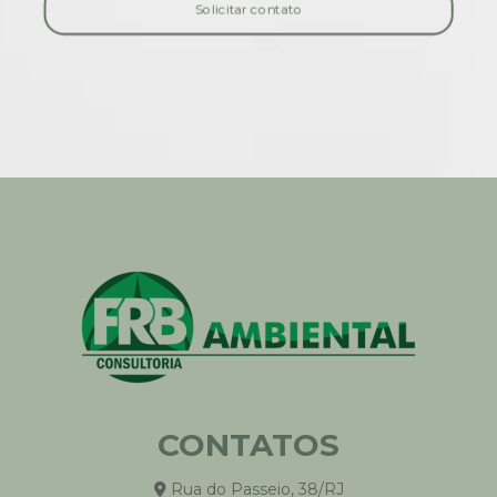
Solicitar contato
Responsabilidade Civil Ambiental: Guia Completo
Auditoria Ambiental e Sustentabilidade
Auditoria DZ-056 no Rio de Janeiro
Como Reduzir a Pegada de Carbono da Empresa
Avaliação de Ciclo de Vida (ACV)
Inventário GEE para Transportes
Auditoria CONAMA 306 em Áreas Portuárias
Soluções na gestão dos recursos hídricos
Transição Energética e Projetos Sustentáveis
Impacto Social e Valor Sustentável
Due Diligence Ambiental
Créditos de Carbono
Plano de Descarbonização
Inventário GEE e Regulação Ambiental
CONTATOS
Avaliação de Riscos Climáticos para Negócios
Rua do Passeio, 38/RJ
Auditoria na segurança do trabalho