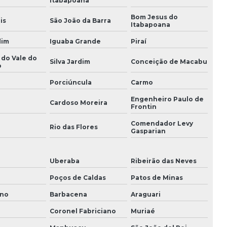
Itabapoana
Bom Jesus do
is
São João da Barra
Itabapoana
dim
Iguaba Grande
Piraí
 do Vale do
Silva Jardim
Conceição de Macabu
o
Porciúncula
Carmo
Engenheiro Paulo de
Cardoso Moreira
Frontin
Comendador Levy
i
Rio das Flores
Gasparian
Uberaba
Ribeirão das Neves
Poços de Caldas
Patos de Minas
ano
Barbacena
Araguari
Coronel Fabriciano
Muriaé