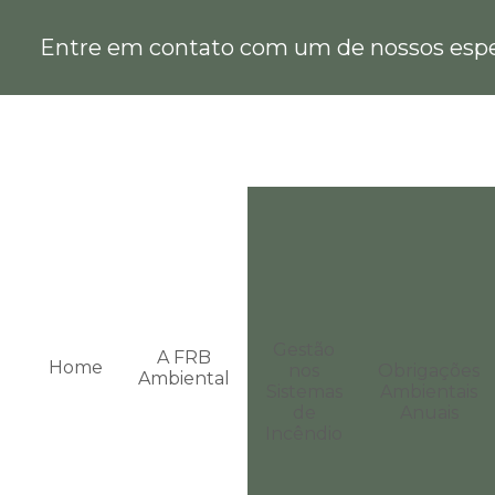
Entre em contato com um de nossos espec
Gestão
A FRB
Home
nos
Obrigações
Ambiental
Sistemas
Ambientais
de
Anuais
Incêndio