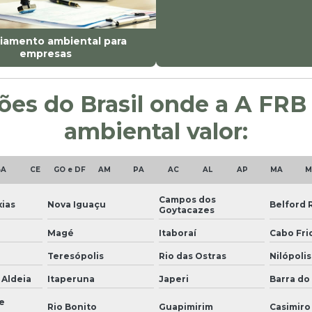
iamento ambiental para
empresas
giões do Brasil onde a A FR
ambiental valor:
BA
CE
GO e DF
AM
PA
AC
AL
AP
MA
M
Campos dos
ias
Nova Iguaçu
Belford 
Goytacazes
Magé
Itaboraí
Cabo Fri
Teresópolis
Rio das Ostras
Nilópolis
 Aldeia
Itaperuna
Japeri
Barra do 
e
Rio Bonito
Guapimirim
Casimiro