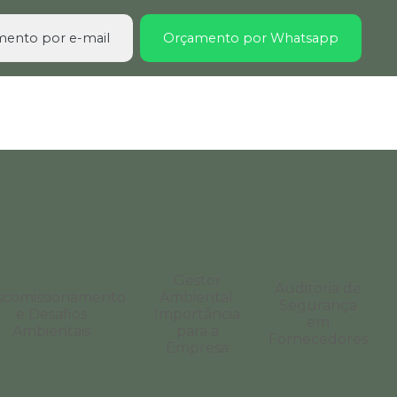
ento por e-mail
Orçamento por Whatsapp
Gestor
Auditoria de
scomissionamento
Ambiental:
Segurança
e Desafios
Importância
em
Ambientais
para a
Fornecedores
Empresa