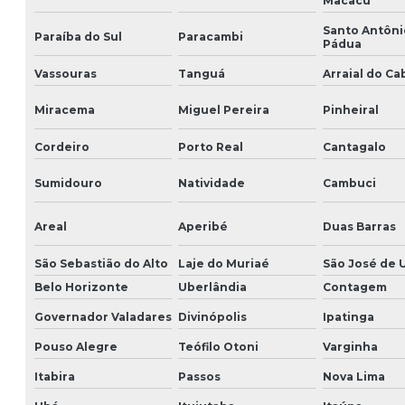
Macacu
Santo Antôni
Paraíba do Sul
Paracambi
Pádua
Vassouras
Tanguá
Arraial do Ca
Miracema
Miguel Pereira
Pinheiral
Cordeiro
Porto Real
Cantagalo
Sumidouro
Natividade
Cambuci
Areal
Aperibé
Duas Barras
São Sebastião do Alto
Laje do Muriaé
São José de 
Belo Horizonte
Uberlândia
Contagem
Governador Valadares
Divinópolis
Ipatinga
Pouso Alegre
Teófilo Otoni
Varginha
Itabira
Passos
Nova Lima