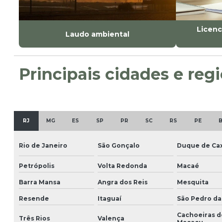
Licenc
Laudo ambiental
Principais cidades e re
RJ
MG
ES
SP
PR
SC
RS
PE
Rio de Janeiro
São Gonçalo
Duque de Cax
Petrópolis
Volta Redonda
Macaé
Barra Mansa
Angra dos Reis
Mesquita
Resende
Itaguaí
São Pedro da
Cachoeiras d
Três Rios
Valença