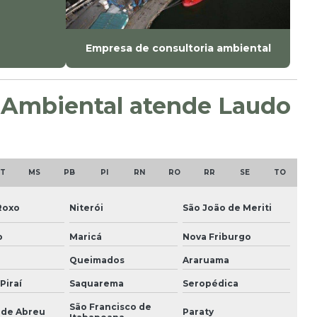
Empresa de consultoria ambiental
B Ambiental atende Laudo
T
MS
PB
PI
RN
RO
RR
SE
TO
Roxo
Niterói
São João de Meriti
o
Maricá
Nova Friburgo
Queimados
Araruama
Piraí
Saquarema
Seropédica
São Francisco de
 de Abreu
Paraty