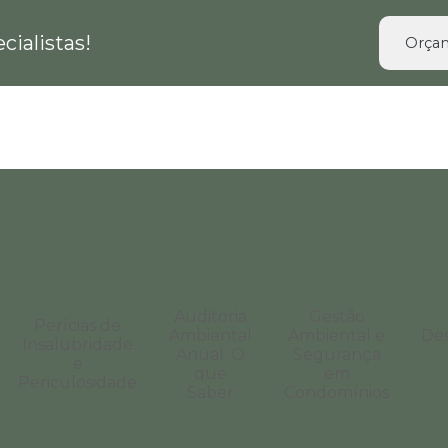
ialistas!
Orçam
Auditoria
Gestão
Perícias de
Ambiental
Ambiental e
De
Insalubridade
Anual: O
Segurança
e
que
em
Periculosidade
Saber
Condomínios