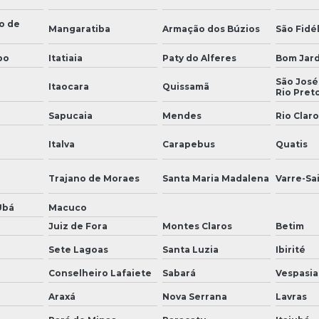
o de
Mangaratiba
Armação dos Búzios
São Fidél
bo
Itatiaia
Paty do Alferes
Bom Jar
São José
Itaocara
Quissamã
Rio Pret
Sapucaia
Mendes
Rio Claro
Italva
Carapebus
Quatis
Trajano de Moraes
Santa Maria Madalena
Varre-Sa
Ubá
Macuco
Juiz de Fora
Montes Claros
Betim
Sete Lagoas
Santa Luzia
Ibirité
Conselheiro Lafaiete
Sabará
Vespasi
Araxá
Nova Serrana
Lavras