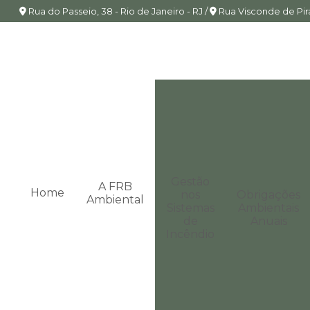
Rua do Passeio, 38 - Rio de Janeiro - RJ /
Rua Visconde de Piraj
Gestão
A FRB
Home
nos
Obrigações
Ambiental
Sistemas
Ambientais
de
Anuais
Incêndio