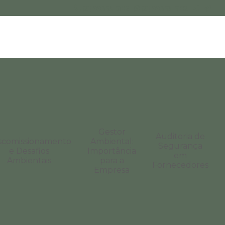
(21) 99353-5182
(21) 99353-5182
Gestor
Auditoria de
scomissionamento
Ambiental:
Segurança
e Desafios
Importância
em
Ambientais
para a
Fornecedores
Empresa