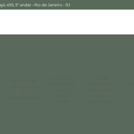
á, 495, 5º andar - Rio de Janeiro - RJ
Auditoria
Gestão
Perícias de
Ambiental
Ambiental e
De
Insalubridade
Anual: O
Segurança
e
que
em
Periculosidade
Saber
Condomínios