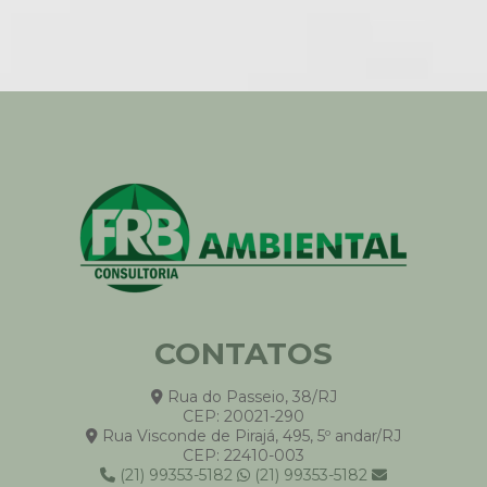
Auditoria DZ-056 no Rio de Janeiro
Como Reduzir a Pegada de Carbono da Empresa
Avaliação de Ciclo de Vida (ACV)
Inventário GEE para Transportes
Auditoria CONAMA 306 em Áreas Portuárias
Soluções na gestão dos recursos hídricos
Transição Energética e Projetos Sustentáveis
Impacto Social e Valor Sustentável
Due Diligence Ambiental
Créditos de Carbono
Plano de Descarbonização
Inventário GEE e Regulação Ambiental
CONTATOS
Avaliação de Riscos Climáticos para Negócios
Rua do Passeio, 38/RJ
Auditoria na segurança do trabalho
CEP: 20021-290
Auditorias Ambientais
Rua Visconde de Pirajá, 495, 5º andar/RJ
CEP: 22410-003
Ruído ambiental
(21) 99353-5182
(21) 99353-5182