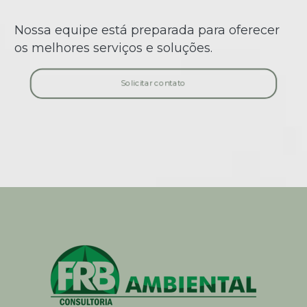
Guia de Obrigações Ambientais Anuais
Gestão Ambiental para Pequenas Empresas
Nossa equipe está preparada para oferecer
O Futuro Sustentável na Medicina e Advocacia
os melhores serviços e soluções.
SANÇÕES ADMINISTRATIVAS AMBIENTAIS
REQUISITOS LEGAIS AMBIENTAIS – CUMPRA-SE
Solicitar contato
Responsabilidade Civil Ambiental: Guia Completo
Auditoria Ambiental e Sustentabilidade
Auditoria DZ-056 no Rio de Janeiro
Como Reduzir a Pegada de Carbono da Empresa
Avaliação de Ciclo de Vida (ACV)
Inventário GEE para Transportes
Auditoria CONAMA 306 em Áreas Portuárias
Soluções na gestão dos recursos hídricos
Transição Energética e Projetos Sustentáveis
Impacto Social e Valor Sustentável
Due Diligence Ambiental