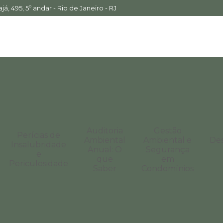
á, 495, 5º andar - Rio de Janeiro - RJ
Auditoria
Gestão
Perícias de
Ambiental
Ambiental e
De
Insalubridade
Anual: O
Segurança
e
que
em
Periculosidade
Saber
Condomínios