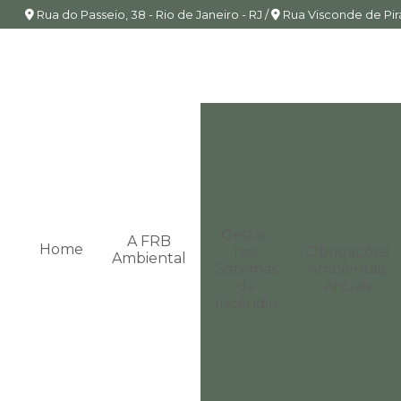
Rua do Passeio, 38 - Rio de Janeiro - RJ /
Rua Visconde de Piraj
Gestão
A FRB
Home
nos
Obrigações
Ambiental
Sistemas
Ambientais
de
Anuais
Incêndio