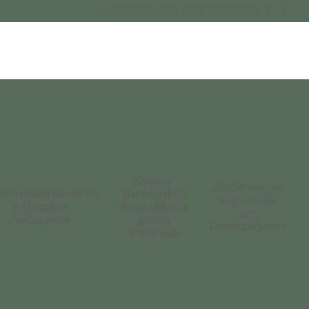
(21) 99353-5182
(21) 99353-5182
Gestor
Auditoria de
scomissionamento
Ambiental:
Segurança
e Desafios
Importância
em
Ambientais
para a
Fornecedores
Empresa