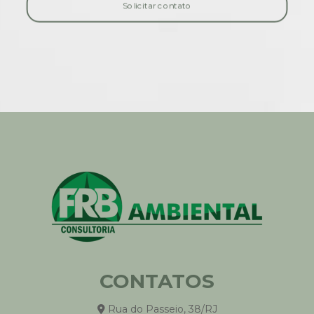
Solicitar contato
Responsabilidade Civil Ambiental: Guia Completo
Auditoria Ambiental e Sustentabilidade
Auditoria DZ-056 no Rio de Janeiro
Como Reduzir a Pegada de Carbono da Empresa
Avaliação de Ciclo de Vida (ACV)
Inventário GEE para Transportes
Auditoria CONAMA 306 em Áreas Portuárias
Soluções na gestão dos recursos hídricos
Transição Energética e Projetos Sustentáveis
Impacto Social e Valor Sustentável
Due Diligence Ambiental
Créditos de Carbono
Plano de Descarbonização
Inventário GEE e Regulação Ambiental
CONTATOS
Avaliação de Riscos Climáticos para Negócios
Rua do Passeio, 38/RJ
Auditoria na segurança do trabalho